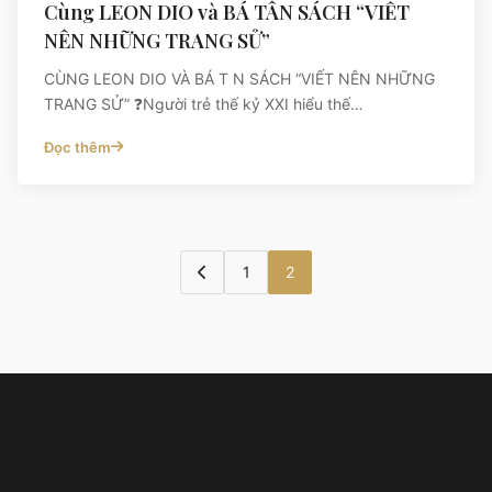
Cùng LEON DIO và BÁ TÂN SÁCH “VIẾT
NÊN NHỮNG TRANG SỬ”
CÙNG LEON DIO VÀ BÁ T N SÁCH “VIẾT NÊN NHỮNG
TRANG SỬ” ❓Người trẻ thế kỷ XXI hiểu thế…
Đọc thêm
1
2