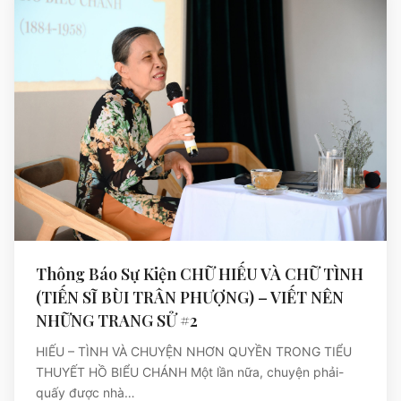
Thông Báo Sự Kiện CHỮ HIẾU VÀ CHỮ TÌNH
(TIẾN SĨ BÙI TRÂN PHƯỢNG) – VIẾT NÊN
NHỮNG TRANG SỬ #2
HIẾU – TÌNH VÀ CHUYỆN NHƠN QUYỀN TRONG TIỂU
THUYẾT HỒ BIỂU CHÁNH Một lần nữa, chuyện phải-
quấy được nhà…