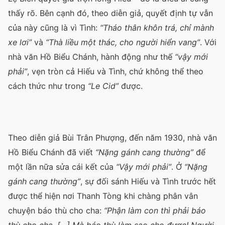
thấy rõ. Bên cạnh đó, theo diễn giả, quyết định tự vẫn
của này cũng là vì Tình:
“Tháo thân khôn trá, chỉ mành
xe lơi”
và
“Thà liều một thác, cho người hiển vang”
. Với
nhà văn Hồ Biểu Chánh, hành động như thế
“vậy mới
phải”
, vẹn tròn cả Hiếu và Tình, chứ không thể theo
cách thức như trong
“Le Cid”
được.
Theo diễn giả Bùi Trân Phượng, đến năm 1930, nhà văn
Hồ Biểu Chánh đã viết
“Nặng gánh cang thường”
để
một lần nữa sửa cái kết của
“Vậy mới phải”
. Ở
“Nặng
gánh cang thường”
, sự đối sánh Hiếu và Tình trước hết
được thể hiện nơi Thanh Tòng khi chàng phân vân
chuyện báo thù cho cha:
“Phận làm con thì phải báo
thù cho cha. […] Mà báo thù làm sao cho được! Người