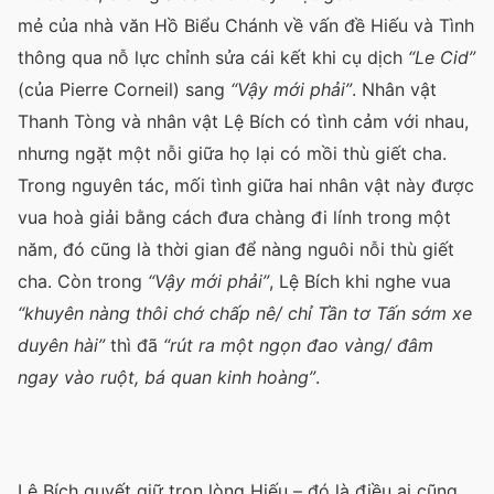
mẻ của nhà văn Hồ Biểu Chánh về vấn đề Hiếu và Tình
thông qua nỗ lực chỉnh sửa cái kết khi cụ dịch
“Le Cid”
(của Pierre Corneil) sang
“Vậy mới phải”
. Nhân vật
Thanh Tòng và nhân vật Lệ Bích có tình cảm với nhau,
nhưng ngặt một nỗi giữa họ lại có mồi thù giết cha.
Trong nguyên tác, mối tình giữa hai nhân vật này được
vua hoà giải bằng cách đưa chàng đi lính trong một
năm, đó cũng là thời gian để nàng nguôi nỗi thù giết
cha. Còn trong
“Vậy mới phải”
, Lệ Bích khi nghe vua
“khuyên nàng thôi chớ chấp nê/ chỉ Tần tơ Tấn sớm xe
duyên hài”
thì đã
“rút ra một ngọn đao vàng/ đâm
ngay vào ruột, bá quan kinh hoàng”
.
Lệ Bích quyết giữ trọn lòng Hiếu – đó là điều ai cũng