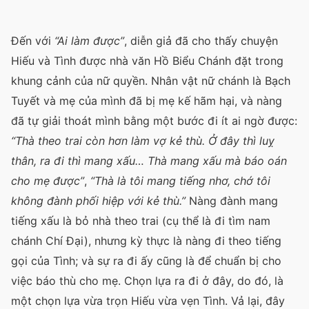
Đến với
“Ai làm được”
, diễn giả đã cho thấy chuyện
Hiếu và Tình được nhà văn Hồ Biểu Chánh đặt trong
khung cảnh của nữ quyền. Nhân vật nữ chánh là Bạch
Tuyết và mẹ của mình đã bị mẹ kế hãm hại, và nàng
đã tự giải thoát mình bằng một bước đi ít ai ngờ được:
“Thà theo trai còn hơn làm vợ kẻ thù. Ở đây thì luỵ
thân, ra đi thì mang xấu… Thà mang xấu mà báo oán
cho mẹ được”
,
“Thà là tôi mang tiếng nhơ, chớ tôi
không đành phối hiệp với kẻ thù.”
Nàng đành mang
tiếng xấu là bỏ nhà theo trai (cụ thể là đi tìm nam
chánh Chí Đại), nhưng kỳ thực là nàng đi theo tiếng
gọi của Tình; và sự ra đi ấy cũng là để chuẩn bị cho
việc báo thù cho mẹ. Chọn lựa ra đi ở đây, do đó, là
một chọn lựa vừa trọn Hiếu vừa vẹn Tình. Vả lại, đây