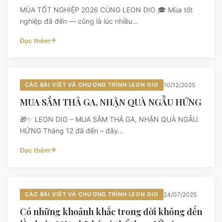
MÙA TỐT NGHIỆP 2026 CÙNG LEON DIO 🎓 Mùa tốt
nghiệp đã đến — cũng là lúc nhiều…
Đọc thêm
CÁC BÀI VIẾT VÀ CHƯƠNG TRÌNH LEON DIO
10/12/2025
MUA SẮM THẢ GA, NHẬN QUÀ NGẪU HỨNG
🎁✨ LEON DIO – MUA SẮM THẢ GA, NHẬN QUÀ NGẪU
HỨNG Tháng 12 đã đến – đây…
Đọc thêm
CÁC BÀI VIẾT VÀ CHƯƠNG TRÌNH LEON DIO
24/07/2025
Có những khoảnh khắc trong đời không đến