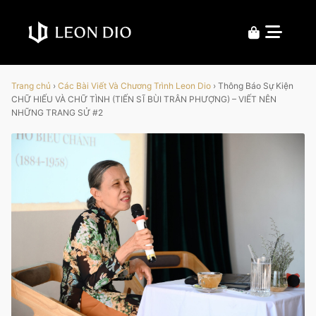
Trang chủ
›
Các Bài Viết Và Chương Trình Leon Dio
›
Thông Báo Sự Kiện
CHỮ HIẾU VÀ CHỮ TÌNH (TIẾN SĨ BÙI TRÂN PHƯỢNG) – VIẾT NÊN
NHỮNG TRANG SỬ #2