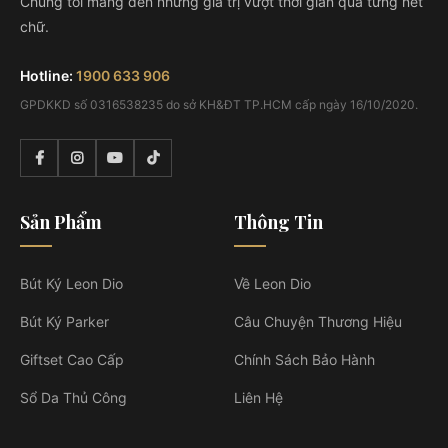
Chúng tôi mang đến những giá trị vượt thời gian qua từng nét
chữ.
Hotline:
1900 633 906
GPDKKD số 0316538235 do sở KH&ĐT TP.HCM cấp ngày 16/10/2020.
Sản Phẩm
Thông Tin
Bút Ký Leon Dio
Về Leon Dio
Bút Ký Parker
Câu Chuyện Thương Hiệu
Giftset Cao Cấp
Chính Sách Bảo Hành
Sổ Da Thủ Công
Liên Hệ