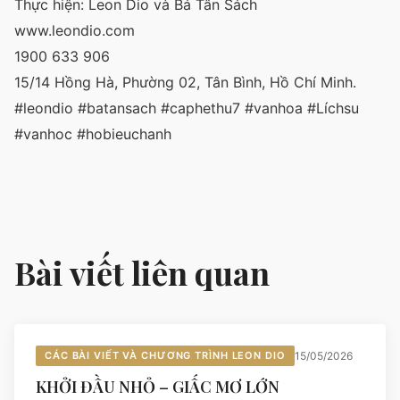
Thực hiện: Leon Dio và Bá Tân Sách
www.leondio.com
1900 633 906
15/14 Hồng Hà, Phường 02, Tân Bình, Hồ Chí Minh.
#leondio #batansach #caphethu7 #vanhoa #Líchsu
#vanhoc #hobieuchanh
Bài viết liên quan
CÁC BÀI VIẾT VÀ CHƯƠNG TRÌNH LEON DIO
15/05/2026
KHỞI ĐẦU NHỎ – GIẤC MƠ LỚN