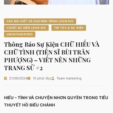
CÁC BÀI VIẾT VÀ CHƯƠNG TRÌNH LEON DIO
CHUỐI SỰ KIỆN LEON DIO
TIN TỨC & SỰ KIỆN
UNCATEGORIZED
Thông Báo Sự Kiện CHỮ HIẾU VÀ
CHỮ TÌNH (TIẾN SĨ BÙI TRÂN
PHƯỢNG) – VIẾT NÊN NHỮNG
TRANG SỬ #2
21/09/2024
10 phút đọc
Team marketing
HIẾU – TÌNH VÀ CHUYỆN NHƠN QUYỀN TRONG TIỂU
THUYẾT HỒ BIỂU CHÁNH