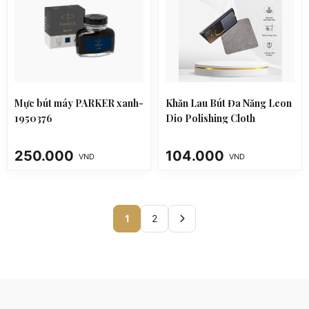
Mực bút máy PARKER xanh-
Khăn Lau Bút Đa Năng Leon
1950376
Dio Polishing Cloth
250.000
104.000
VND
VND
1
2