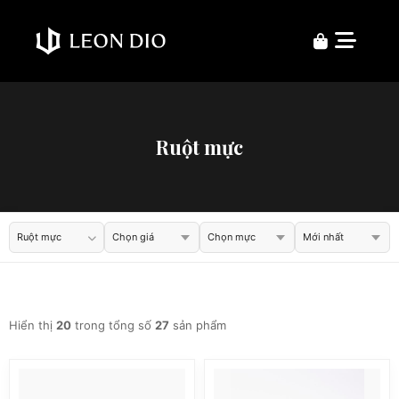
Ruột mực
Ruột mực
Hiển thị
20
trong tổng số
27
sản phẩm