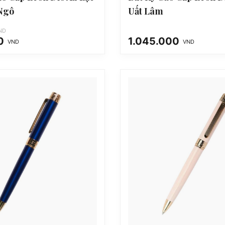
Ngô
Uất Lâm
ND
0
1.045.000
VND
VND
 VND.
VND.