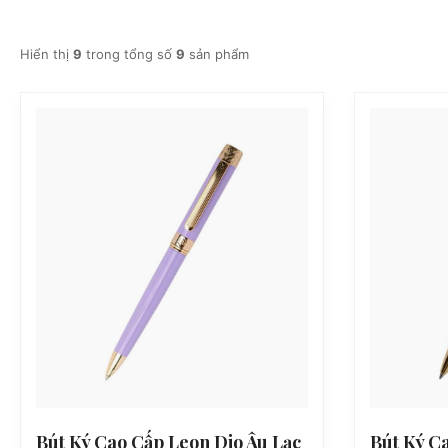
Hiển thị
9
trong tổng số
9
sản phẩm
Bút Ký Cao Cấp Leon Dio Âu Lạc
Bút Ký C