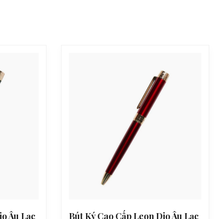
io Âu Lạc
Bút Ký Cao Cấp Leon Dio Âu Lạc