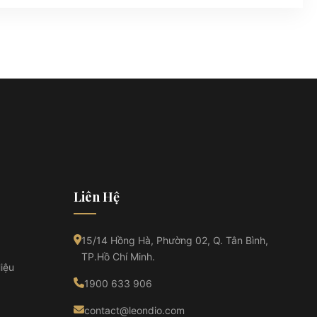
Liên Hệ
15/14 Hồng Hà, Phường 02, Q. Tân Bình,
TP.Hồ Chí Minh.
iệu
1900 633 906
contact@leondio.com