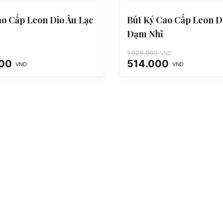
ao Cấp Leon Dio Âu Lạc
Bút Ký Cao Cấp Leon D
Đạm Nhĩ
1.028.000
VND
000
514.000
VND
VND
Giá
Giá
gốc
hiện
là:
tại
1.028.000 VND.
là:
514.000 VND.