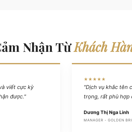
Cảm Nhận Từ
Khách Hà
★★★★★
và viết cực kỳ
"Dịch vụ khắc tên 
hận được."
trọng, rất phù hợp 
Dương Thị Nga Linh
MANAGER - GOLDEN BR