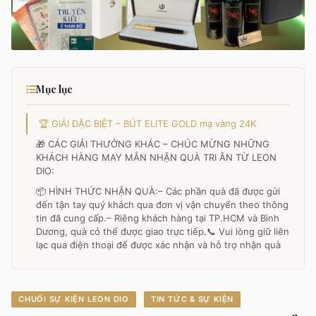
Mục lục
🏆 GIẢI ĐẶC BIỆT – BÚT ELITE GOLD mạ vàng 24K
🎁 CÁC GIẢI THƯỞNG KHÁC – CHÚC MỪNG NHỮNG
KHÁCH HÀNG MAY MẮN NHẬN QUÀ TRI ÂN TỪ LEON
DIO:
📦 HÌNH THỨC NHẬN QUÀ:– Các phần quà đã được gửi
đến tận tay quý khách qua đơn vị vận chuyển theo thông
tin đã cung cấp.– Riêng khách hàng tại TP.HCM và Bình
Dương, quà có thể được giao trực tiếp.📞 Vui lòng giữ liên
lạc qua điện thoại để được xác nhận và hỗ trợ nhận quà
đúng thời gian!
CHUỐI SỰ KIỆN LEON DIO
TIN TỨC & SỰ KIỆN