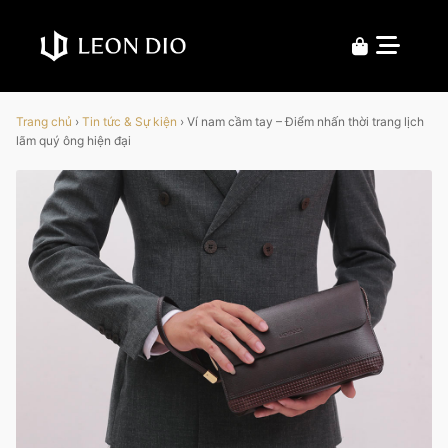
Trang chủ
›
Tin tức & Sự kiện
›
Ví nam cầm tay – Điểm nhấn thời trang lịch
lãm quý ông hiện đại