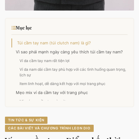
Mục lục
Túi cầm tay nam (túi clutch nam) là gì?
Vì sao phái mạnh ngày càng yêu thích túi cầm tay nam?
Ví da cầm tay nam rất tiện lợi
Ví da nam dài cầm tay phù hợp với các tình huống quan trọng,
lịch sự
Item linh hoạt, dễ dàng kết hợp với mọi trang phục
Mẹo mix ví da cầm tay với trang phục
Mix ví nam cầm tay và suit
Kết hợp ví cầm tay với áo sơ mi và quần tây
Túi clutch và áo len, quần kaki
TIN TỨC & SỰ KIỆN
Ví da cầm tay và áo thun
CÁC BÀI VIẾT VÀ CHƯƠNG TRÌNH LEON DIO