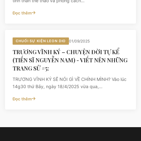
tinh thần thể thao và phong cách…
Đọc thêm
CHUỐI SỰ KIỆN LEON DIO
01/09/2025
TRƯƠNG VĨNH KÝ – CHUYỆN ĐỜI TỰ KỂ
(TIẾN SĨ NGUYỄN NAM) - VIẾT NÊN NHỮNG
TRANG SỬ #5:
TRƯƠNG VĨNH KÝ SẼ NÓI GÌ VỀ CHÍNH MÌNH? Vào lúc
14g30 thứ Bảy, ngày 18/4/2025 vừa qua,…
Đọc thêm