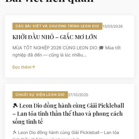
CÁC BÀI VIẾT VÀ CHƯƠNG TRÌNH LEON DIO
15/05/2026
KHỞI ĐẦU NHỎ – GIẤC MƠ LỚN
MÙA TỐT NGHIỆP 2026 CÙNG LEON DIO 🎓 Mùa tốt
nghiệp đã đến — cũng là lúc nhiều…
Đọc thêm
CHUỐI SỰ KIỆN LEON DIO
27/10/2025
🎾 Leon Dio đồng hành cùng Giải Pickleball
– Lan tỏa tinh thần thể thao và phong cách
sống tinh tế
🎾 Leon Dio đồng hành cùng Giải Pickleball – Lan tỏa