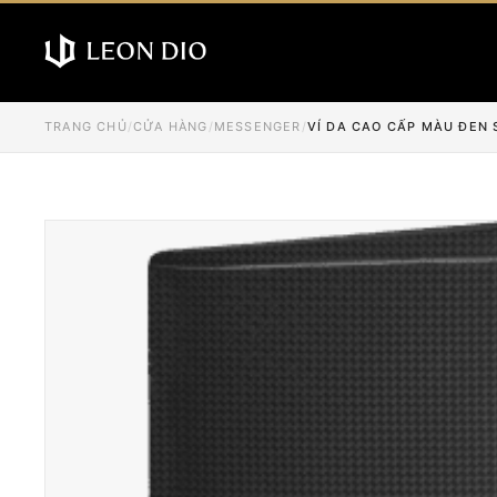
TRANG CHỦ
/
CỬA HÀNG
/
MESSENGER
/
VÍ DA CAO CẤP MÀU ĐEN 