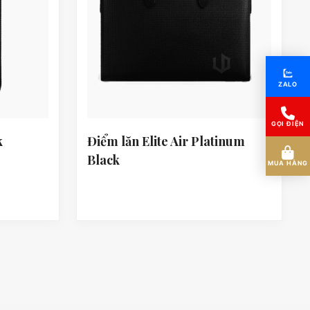
ZALO
GỌI ĐIỆN
k
Điểm lăn Elite Air Platinum
Black
MUA HÀNG