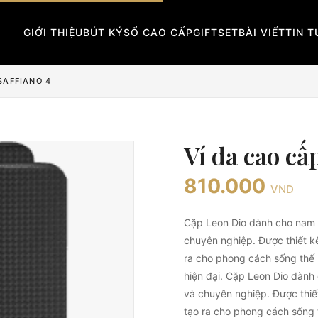
GIỚI THIỆU
BÚT KÝ
SỔ CAO CẤP
GIFTSET
BÀI VIẾT
TIN 
SAFFIANO 4
Ví da cao cấ
810.000
VND
Cặp Leon Dio dành cho nam đ
chuyên nghiệp. Được thiết k
ra cho phong cách sống thế 
hiện đại. Cặp Leon Dio dành
và chuyên nghiệp. Được thiế
tạo ra cho phong cách sống 