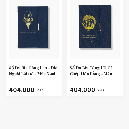
Sổ Da Bìa Còng Leon Dio
Sổ Da Bìa Còng LD Cá
Người Lái Đò - Màu Xanh
Chép Hóa Rồng - Màu
Xanh
404.000
404.000
VND
VND