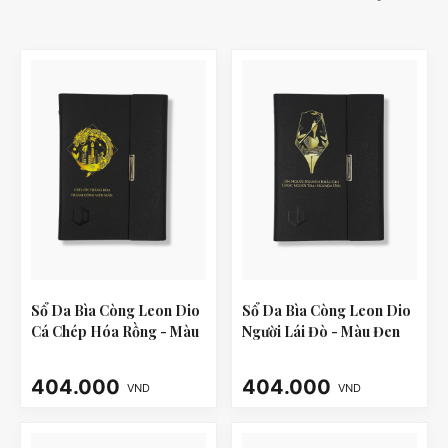
Sổ Da Bìa Còng Leon Dio
Sổ Da Bìa Còng Leon Dio
Cá Chép Hóa Rồng - Màu
Người Lái Đò - Màu Đen
Đen
404.000
404.000
VND
VND