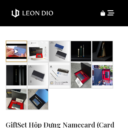
GiftSet Hộp Đựng Namecard (Card