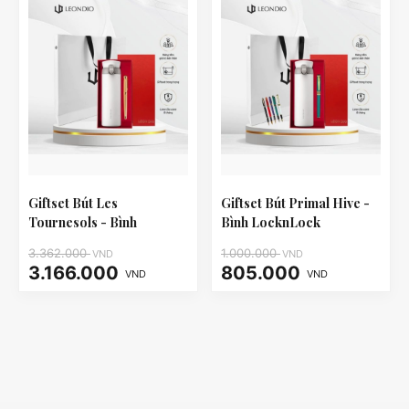
Giftset Bút Les
Giftset Bút Primal Hive -
Tournesols - Bình
Bình LocknLock
LocknLock LHC3240
LHC3240
3.362.000
1.000.000
VND
VND
3.166.000
805.000
VND
VND