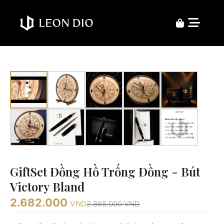
GiftSet Đồng Hồ Trống Đồng - Bút
Victory Bland
2.682.000
VND
2.865.000
VND