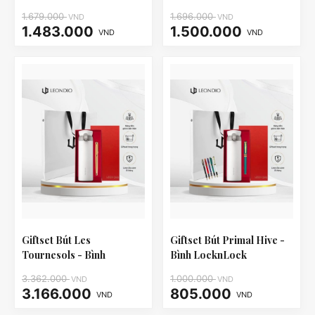
LHC3240
LHC3240
1.679.000
1.696.000
VND
VND
1.483.000
1.500.000
VND
VND
Giftset Bút Les
Giftset Bút Primal Hive -
Tournesols - Bình
Bình LocknLock
LocknLock LHC3240
LHC3240
3.362.000
1.000.000
VND
VND
3.166.000
805.000
VND
VND