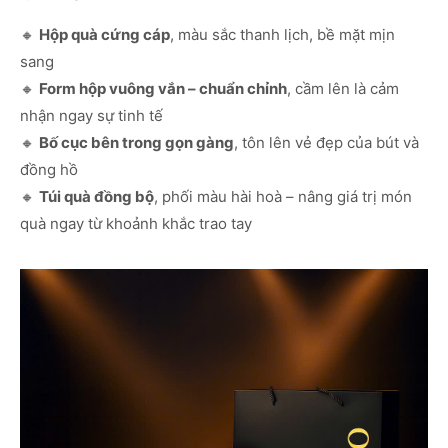
🔸
Hộp quà cứng cáp
, màu sắc thanh lịch, bề mặt mịn
sang
🔸
Form hộp vuông vắn – chuẩn chỉnh
, cầm lên là cảm
nhận ngay sự tinh tế
🔸
Bố cục bên trong gọn gàng
, tôn lên vẻ đẹp của bút và
đồng hồ
🔸
Túi quà đồng bộ
, phối màu hài hoà – nâng giá trị món
quà ngay từ khoảnh khắc trao tay