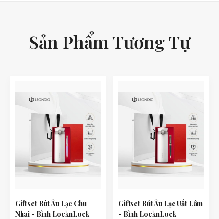
Sản Phẩm Tương Tự
Giftset Bút Âu Lạc Chu
Giftset Bút Âu Lạc Uất Lâm
Nhai - Bình LocknLock
- Bình LocknLock