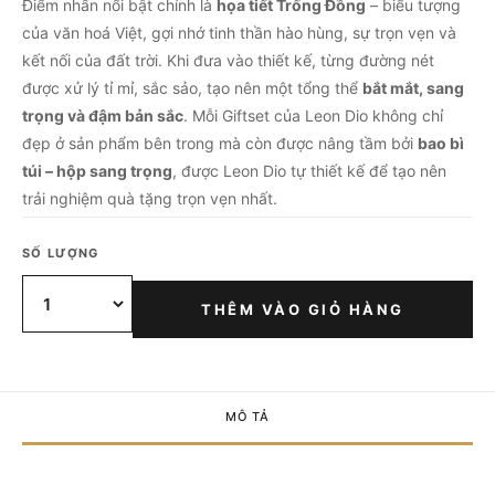
Điểm nhấn nổi bật chính là
họa tiết Trống Đồng
– biểu tượng
của văn hoá Việt, gợi nhớ tinh thần hào hùng, sự trọn vẹn và
kết nối của đất trời. Khi đưa vào thiết kế, từng đường nét
được xử lý tỉ mỉ, sắc sảo, tạo nên một tổng thể
bắt mắt, sang
trọng và đậm bản sắc
. Mỗi Giftset của Leon Dio không chỉ
đẹp ở sản phẩm bên trong mà còn được nâng tầm bởi
bao bì
túi – hộp sang trọng
, được Leon Dio tự thiết kế để tạo nên
trải nghiệm quà tặng trọn vẹn nhất.
SỐ LƯỢNG
THÊM VÀO GIỎ HÀNG
MÔ TẢ