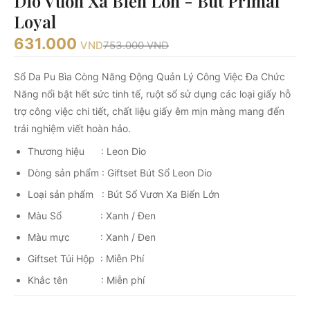
Dio Vươn Xa Biển Lớn - Bút Primal
Loyal
631.000
VND
753.000
VND
Sổ Da Pu Bìa Còng Năng Động Quản Lý Công Việc Đa Chức
Năng nổi bật hết sức tinh tế, ruột sổ sử dụng các loại giấy hỗ
trợ công việc chi tiết, chất liệu giấy êm mịn màng mang đến
trải nghiệm viết hoàn hảo.
Thương hiệu : Leon Dio
Dòng sản phẩm : Giftset Bút Sổ Leon Dio
Loại sản phẩm : Bút Sổ Vươn Xa Biển Lớn
Màu Sổ : Xanh / Đen
Màu mực : Xanh / Đen
Giftset Túi Hộp : Miễn Phí
Khắc tên : Miễn phí