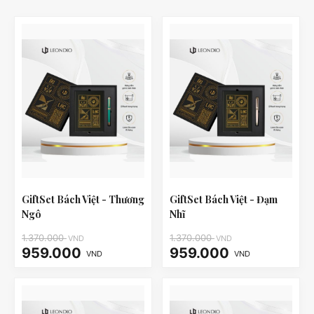
GiftSet Bách Việt - Thương
GiftSet Bách Việt - Đạm
Ngô
Nhĩ
1.370.000
1.370.000
VND
VND
959.000
959.000
VND
VND