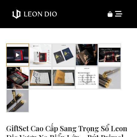
GiftSet Cao Cấp Sang Trọng Sổ Leon