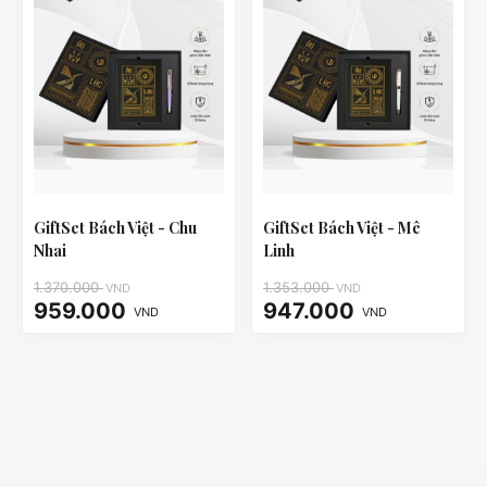
GiftSet Bách Việt - Chu
GiftSet Bách Việt - Mê
Nhai
Linh
1.370.000
1.353.000
VND
VND
959.000
947.000
VND
VND