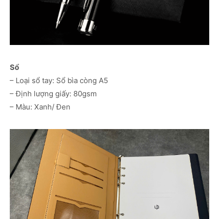
Sổ
– Loại sổ tay: Sổ bìa còng A5
– Định lượng giấy: 80gsm
– Màu: Xanh/ Đen