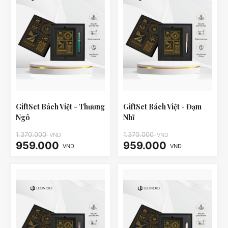
GiftSet Bách Việt - Thương
GiftSet Bách Việt - Đạm
Ngô
Nhĩ
1.370.000
1.370.000
VND
VND
959.000
959.000
VND
VND