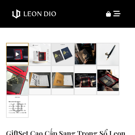
GiftSet Cao Cấp Sang Trọng Sổ Leon