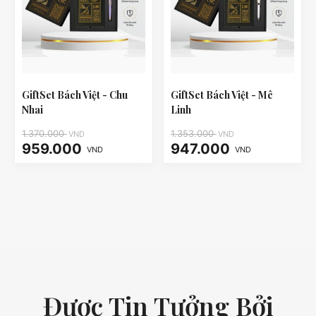
GiftSet Bách Việt - Chu
GiftSet Bách Việt - Mê
Nhai
Linh
1.370.000
1.353.000
VND
VND
959.000
947.000
VND
VND
Được Tin Tưởng Bởi