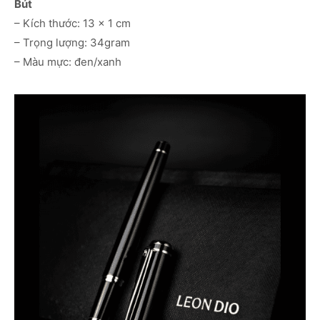
Bút
– Kích thước: 13 x 1 cm
– Trọng lượng: 34gram
– Màu mực: đen/xanh