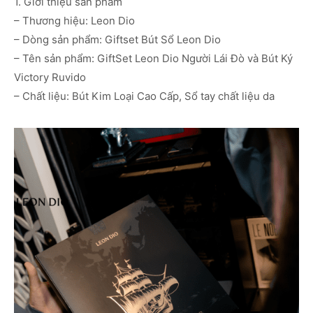
1. Giới thiệu sản phẩm
– Thương hiệu: Leon Dio
– Dòng sản phẩm: Giftset Bút Sổ Leon Dio
– Tên sản phẩm: GiftSet Leon Dio Người Lái Đò và Bút Ký
Victory Ruvido
– Chất liệu: Bút Kim Loại Cao Cấp, Sổ tay chất liệu da