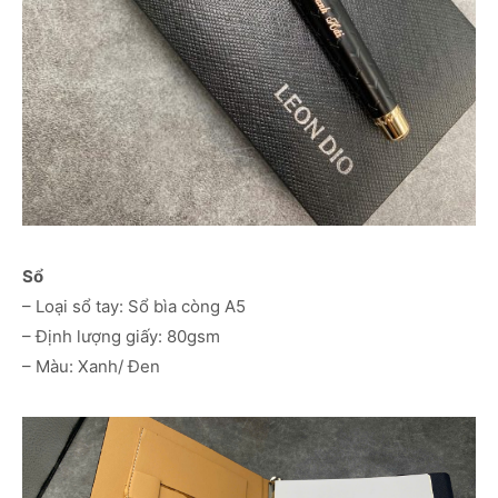
Sổ
– Loại sổ tay: Sổ bìa còng A5
– Định lượng giấy: 80gsm
– Màu: Xanh/ Đen