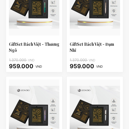
GiftSet Bách Việt - Thương
GiftSet Bách Việt - Đạm
Ngô
Nhĩ
1.370.000
1.370.000
VND
VND
959.000
959.000
VND
VND