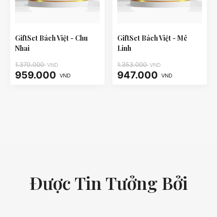
GiftSet Bách Việt - Chu
GiftSet Bách Việt - Mê
Nhai
Linh
1.370.000
1.353.000
VND
VND
959.000
947.000
VND
VND
Được Tin Tưởng Bởi