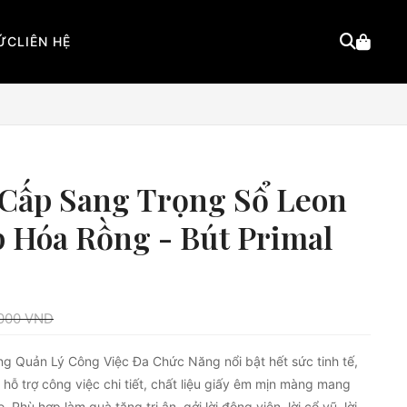
TỨC
LIÊN HỆ
 Cấp Sang Trọng Sổ Leon
 Hóa Rồng - Bút Primal
000
VND
g Quản Lý Công Việc Đa Chức Năng nổi bật hết sức tinh tế,
y hỗ trợ công việc chi tiết, chất liệu giấy êm mịn màng mang
 Phù hợp làm quà tặng tri ân, gởi lời động viên, lời cổ vũ, lời