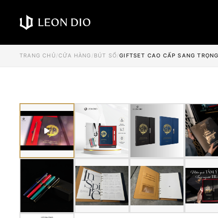
TRANG CHỦ
/
CỬA HÀNG
/
BÚT SỔ
/
GIFTSET CAO CẤP SANG TRỌNG