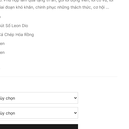
iai đoạn khó khăn, chinh phục những thách thức, cơ hội ...
o
Bút Sổ Leon Dio
 Cá Chép Hóa Rồng
en
en