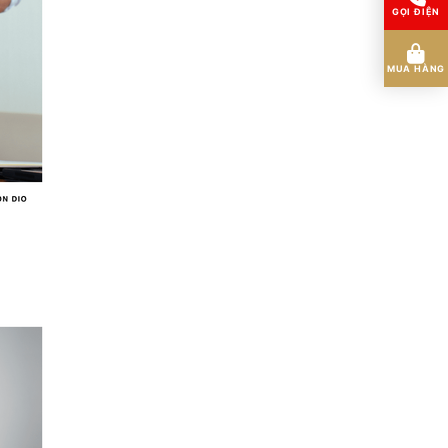
GỌI ĐIỆN
MUA HÀNG