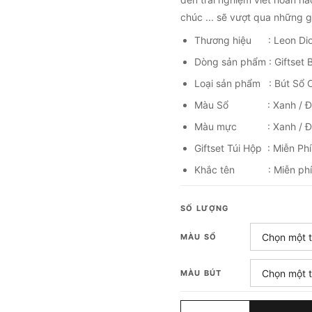
chúc ... sẽ vượt qua những g
Thương hiệu : Leon Di
Dòng sản phẩm : Giftset 
Loại sản phẩm : Bút Sổ
Màu Sổ : Xanh / Đ
Màu mực : Xanh / Đ
Giftset Túi Hộp : Miễn Phí
Khắc tên : Miễn phí
SỐ LƯỢNG
MÀU SỔ
MÀU BÚT