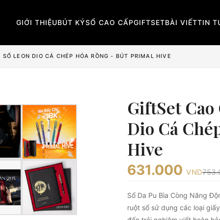
GIỚI THIỆU
BÚT KÝ
SỔ CAO CẤP
GIFTSET
BÀI VIẾT
TIN 
 SỔ LEON DIO CÁ CHÉP HÓA RỒNG - BÚT PRIMAL HIVE
GiftSet Cao
Dio Cá Chép
Hive
631.000
VND
753.
Sổ Da Pu Bìa Còng Năng Độn
ruột sổ sử dụng các loại giấ
đến trải nghiệm viết hoàn hảo.