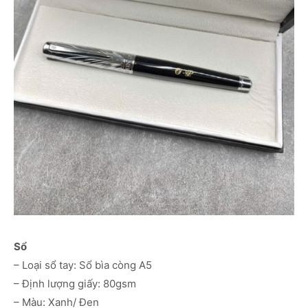
Sổ
– Loại sổ tay: Sổ bìa còng A5
– Định lượng giấy: 80gsm
– Màu: Xanh/ Đen