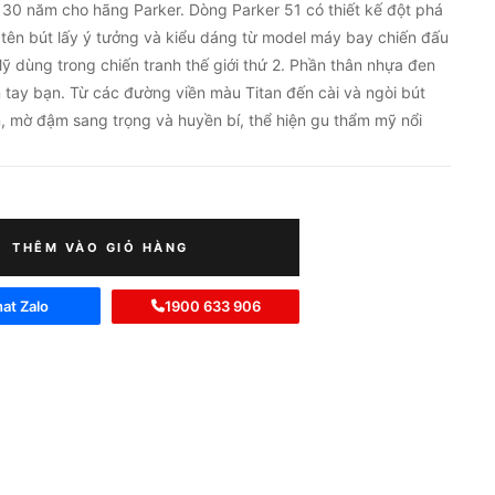
30 năm cho hãng Parker. Dòng Parker 51 có thiết kế đột phá
 tên bút lấy ý tưởng và kiểu dáng từ model máy bay chiến đấu
ỹ dùng trong chiến tranh thế giới thứ 2. Phần thân nhựa đen
n tay bạn. Từ các đường viền màu Titan đến cài và ngòi bút
, mờ đậm sang trọng và huyền bí, thể hiện gu thẩm mỹ nổi
THÊM VÀO GIỎ HÀNG
at Zalo
1900 633 906