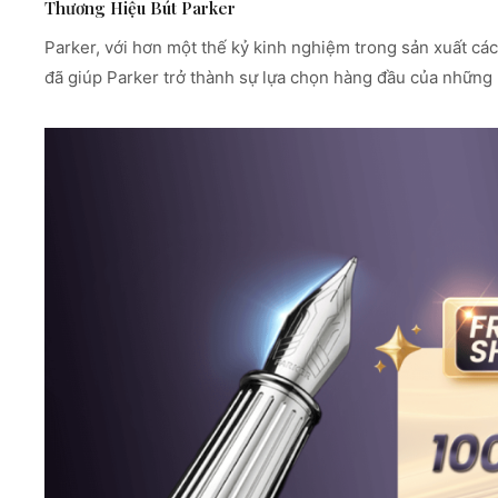
Thương Hiệu Bút Parker
Parker, với hơn một thế kỷ kinh nghiệm trong sản xuất các 
đã giúp Parker trở thành sự lựa chọn hàng đầu của những n