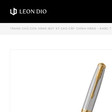
TRANG CHỦ
/
CỬA HÀNG
/
BÚT KÝ CAO CẤP CHÍNH HÃNG - KHẮC 