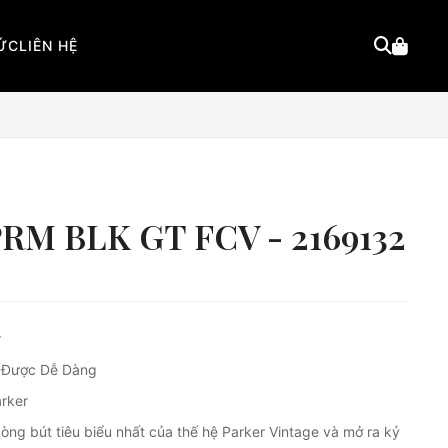
TỨC
LIÊN HỆ
PRM BLK GT FCV - 2169132
r
 Được Dễ Dàng
arker
òng bút tiêu biểu nhất của thế hệ Parker Vintage và mở ra kỷ