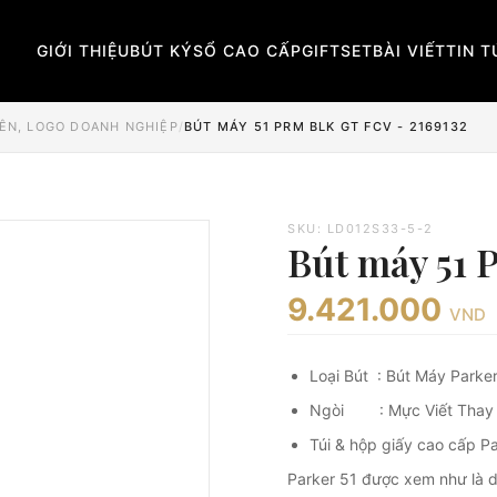
GIỚI THIỆU
BÚT KÝ
SỔ CAO CẤP
GIFTSET
BÀI VIẾT
TIN 
TÊN, LOGO DOANH NGHIỆP
/
BÚT MÁY 51 PRM BLK GT FCV - 2169132
SKU: LD012S33-5-2
Bút máy 51 
9.421.000
VND
Loại Bút : Bút Máy Parke
Ngòi : Mực Viết Thay
Túi & hộp giấy cao cấp P
Parker 51 được xem như là d