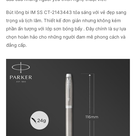
Bút lông bi IM SS CT-2143443 tỏa sáng với vẻ đẹp sang
trọng và lịch lãm. Thiết kế đơn giản nhưng không kém
phần ấn tượng với lớp sơn bóng bẩy . Đây chính là sự lựa
chọn hoàn hảo cho những người đam mê phong cách và
đẳng cấp.