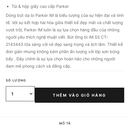
Túi & hộp giấy cao cấp Parker
Dòng bút dạ bi Parker IM là biểu tượng của sự hiện đại và tinh
tế. Với sự kết hợp hài hòa giữa thiết kế đẹp mắt và chất lượng
vượt trội, Parker IM luôn là sự lựa chọn hàng đầu của những
người yêu thích nghệ thuật viết. Bút lông bi IM SS CT-
2143443 tỏa sáng với vẻ đẹp sang trọng và lịch lãm. Thiết kế
đơn giản nhưng không kém phần ấn tượng với lớp sơn bóng
bẩy . Đây chính là sự lựa chọn hoàn hảo cho những người
đam mê phong cách và đẳng cấp.
SỐ LƯỢNG
THÊM VÀO GIỎ HÀNG
MÔ TẢ