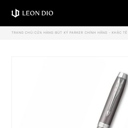
TRANG CHỦ
/
CỬA HÀNG
/
BÚT KÝ PARKER CHÍNH HÃNG - KHẮC TÊ