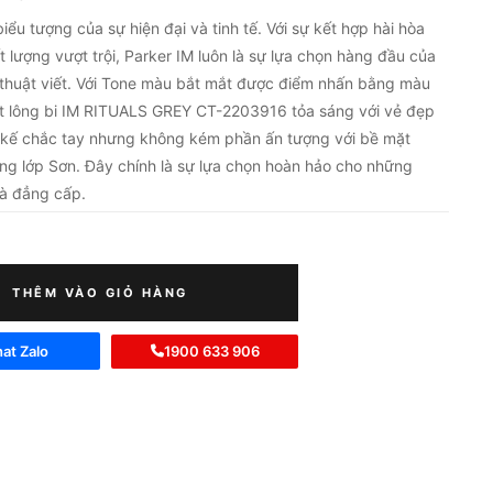
iểu tượng của sự hiện đại và tinh tế. Với sự kết hợp hài hòa
t lượng vượt trội, Parker IM luôn là sự lựa chọn hàng đầu của
thuật viết. Với Tone màu bắt mắt được điểm nhấn bằng màu
út lông bi IM RITUALS GREY CT-2203916 tỏa sáng với vẻ đẹp
ết kế chắc tay nhưng không kém phần ấn tượng với bề mặt
g lớp Sơn. Đây chính là sự lựa chọn hoàn hảo cho những
à đẳng cấp.
THÊM VÀO GIỎ HÀNG
at Zalo
1900 633 906