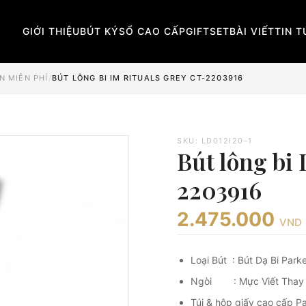
GIỚI THIỆU
BÚT KÝ
SỔ CAO CẤP
GIFTSET
BÀI VIẾT
TIN 
N MIỄN PHÍ
/
BÚT LÔNG BI IM RITUALS GREY CT-2203916
SKU: LD012I20-1
Bút lông b
2203916
2.475.000
VND
Loại Bút : Bút Dạ Bi Park
Ngòi : Mực Viết Thay
Túi & hộp giấy cao cấp P