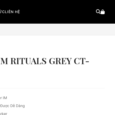
TỨC
LIÊN HỆ
i IM RITUALS GREY CT-
er IM
 Được Dễ Dàng
arker