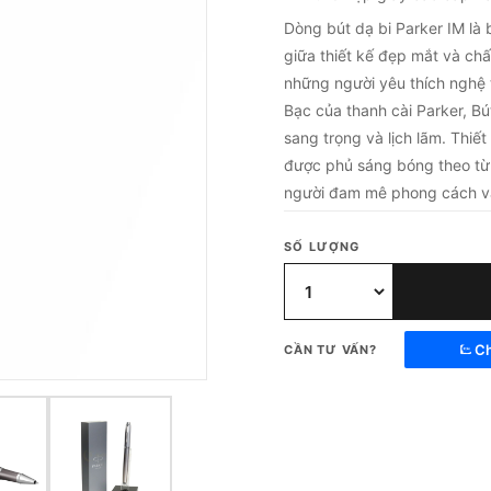
Dòng bút dạ bi Parker IM là b
giữa thiết kế đẹp mắt và chấ
những người yêu thích nghệ 
Bạc của thanh cài Parker, B
sang trọng và lịch lãm. Thi
được phủ sáng bóng theo từn
người đam mê phong cách v
SỐ LƯỢNG
Ch
CẦN TƯ VẤN?