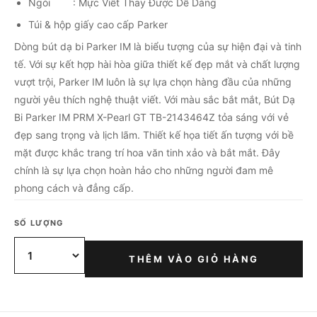
Ngòi : Mực Viết Thay Được Dễ Dàng
Túi & hộp giấy cao cấp Parker
Dòng bút dạ bi Parker IM là biểu tượng của sự hiện đại và tinh
tế. Với sự kết hợp hài hòa giữa thiết kế đẹp mắt và chất lượng
vượt trội, Parker IM luôn là sự lựa chọn hàng đầu của những
người yêu thích nghệ thuật viết. Với màu sắc bắt mắt, Bút Dạ
Bi Parker IM PRM X-Pearl GT TB-2143464Z tỏa sáng với vẻ
đẹp sang trọng và lịch lãm. Thiết kế họa tiết ấn tượng với bề
mặt được khắc trang trí hoa văn tinh xảo và bắt mắt. Đây
chính là sự lựa chọn hoàn hảo cho những người đam mê
phong cách và đẳng cấp.
SỐ LƯỢNG
THÊM VÀO GIỎ HÀNG