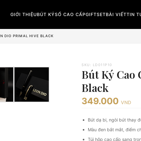
GIỚI THIỆU
BÚT KÝ
SỔ CAO CẤP
GIFTSET
BÀI VIẾT
TIN 
N DIO PRIMAL HIVE BLACK
SKU: LD011P10
Bút Ký Cao 
Black
349.000
VND
Bút dạ bi, ngòi bút thay 
Màu đen bắt mắt, điểm ch
Túi hộp cao cấp sang trọ