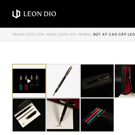
TRANG CHỦ
/
CỬA HÀNG
/
LEON DIO PRIMAL
/
BÚT KÝ CAO CẤP LEO