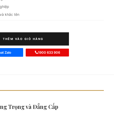
nghiệp
và khắc tên
THÊM VÀO GIỎ HÀNG
at Zalo
1900 633 906
ang Trọng và Đẳng Cấp