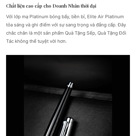
Chất liệu cao cấp cho Doanh Nhân thời đại
Với lớp mạ Platinum bóng bẩy, bền bỉ, Elite Air Platinum
tỏa sáng và ghi điểm với sự sang trọng và đẳng cấp. Đây
chắc chắn là một sản phẩm Quà Tặng Sếp, Quà Tặng Đối
Tác không thể tuyệt vời hơn.