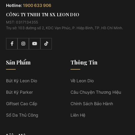
Hotline:
1900 633 906
CÔNG TY TNHH TM SX LEON DIO
MST: 0317134355
Trụ sở: 103 đường số 2, KDC Vạn Phúc, P. Hiệp Bình, TP. Hồ Chí Minh.
Sản Phẩm
Thông Tin
Bút Ký Leon Dio
Về Leon Dio
Bút Ký Parker
Câu Chuyện Thương Hiệu
Giftset Cao Cấp
Chính Sách Bảo Hành
Sổ Da Thủ Công
Liên Hệ