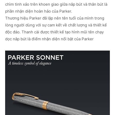
chìm tinh xảo trên khoen giao giữa nắp bút và thân bút là
phần nhận diện hoàn hảo của Parker.
Thương hiệu Parker đã lập nên tên tuổi của mình trong
lòng người dùng với sự cam kết về chất lượng và thiết kế
độc đáo. Thanh cài được thiết kế tạo hình mũi tên chạy
dọc nắp bút là điểm nhận diện nổi bật của Parker