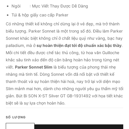
Ngòi : Mực Viết Thay Được Dễ Dàng
Túi & hộp giấy cao cấp Parker
Có những thiết kế không chỉ dừng lại ở vẻ đẹp, mà trở thành
biểu tượng. Parker Sonnet là một trong số đó. Điều làm Parker
Sonnet khác biệt không chỉ ở chất liệu quý như vàng, bạc hay
palladium, mà ở
sự hoàn thiện đạt tới độ chuẩn xác bậc thầy
.
Mỗi chi tiết đều được chế tác thủ công, từ hoa văn Guilloche
khắc sâu tinh xảo đến độ cân bằng hoàn hảo trong từng nét
viết.
Parker Sonnet Slim
là biểu tượng của phong thái nhẹ
nhàng mà tinh tế. Dòng Sonnet vốn đã nổi bật với thiết kế
thanh thoát và sự hoàn thiện hài hoà, nay trở lại với diện mạo
Slim mảnh mai hơn, dành cho những người yêu gu thẩm mỹ tối
giản. Bút Bi SON X-ST Silver GT GB-1931492 với họa tiết khác
biệt sẽ là sự lựa chọn hoàn hảo.
SỐ LƯỢNG