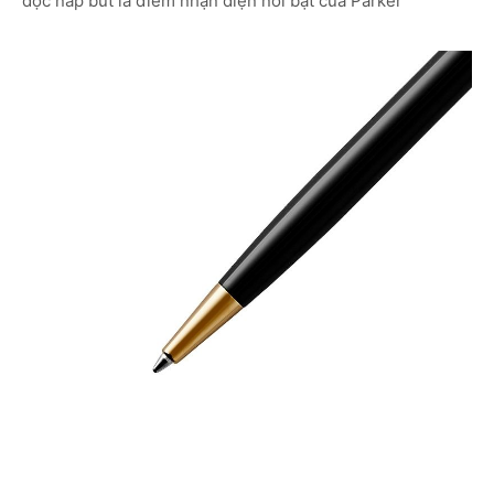
dọc nắp bút là điểm nhận diện nổi bật của Parker