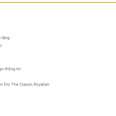
 tặng
o
go thông tin
on Dio The Classic Royalian