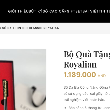
GIỚI THIỆU
BÚT KÝ
SỔ CAO CẤP
GIFTSET
BÀI VIẾT
TIN 
 SỔ DA LEON DIO CLASSIC ROYALIAN
Bộ Quà Tặng
Royalian
1.189.000
VND
Sổ Da Bìa Còng Năng Động Qu
sổ sử dụng các loại giấy hỗ 
trải nghiệm viết hoàn hảo.
Bảo hành 6 tháng từ Leo