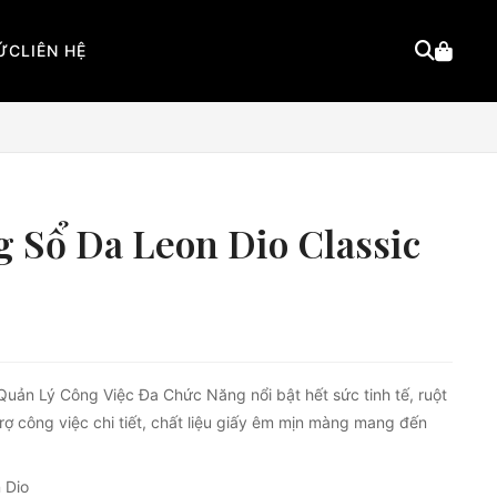
TỨC
LIÊN HỆ
 Sổ Da Leon Dio Classic
ản Lý Công Việc Đa Chức Năng nổi bật hết sức tinh tế, ruột
trợ công việc chi tiết, chất liệu giấy êm mịn màng mang đến
n Dio