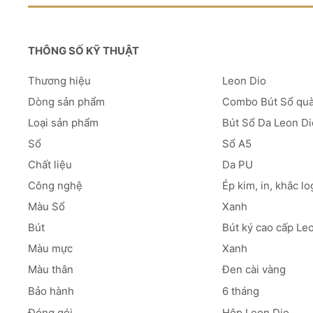
THÔNG SỐ KỸ THUẬT
Thương hiệu
Leon Dio
Dòng sản phẩm
Combo Bút Sổ quà
Loại sản phẩm
Bút Sổ Da Leon Di
Sổ
Sổ A5
Chất liệu
Da PU
Công nghệ
Ép kim, in, khắc lo
Màu Sổ
Xanh
Bút
Bút ký cao cấp Le
Màu mực
Xanh
Màu thân
Đen cài vàng
Bảo hành
6 tháng
Đóng gói
Hộp Leon Dio