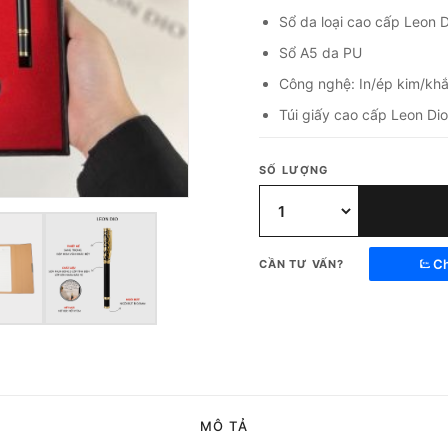
Sổ da loại cao cấp Leon 
Sổ A5 da PU
Công nghệ: In/ép kim/khắ
Túi giấy cao cấp Leon Di
SỐ LƯỢNG
Ch
CẦN TƯ VẤN?
MÔ TẢ