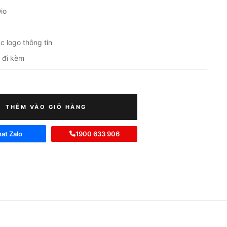
Dio
c logo thông tin
o đi kèm
THÊM VÀO GIỎ HÀNG
at Zalo
1900 633 906