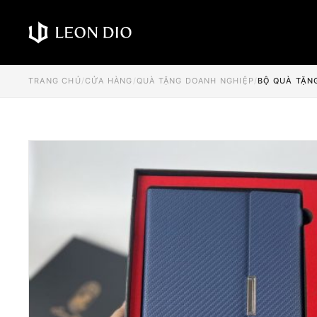
TRANG CHỦ
/
CỬA HÀNG
/
QUÀ TẶNG DOANH NGHIỆP
/
BỘ QUÀ TẶNG