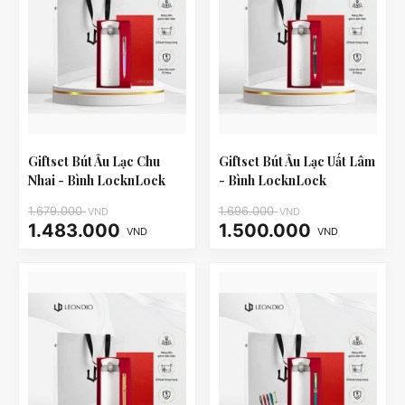
Giftset Bút Âu Lạc Chu
Giftset Bút Âu Lạc Uất Lâm
Nhai - Bình LocknLock
- Bình LocknLock
LHC3240
LHC3240
1.679.000
1.696.000
VND
VND
1.483.000
1.500.000
VND
VND