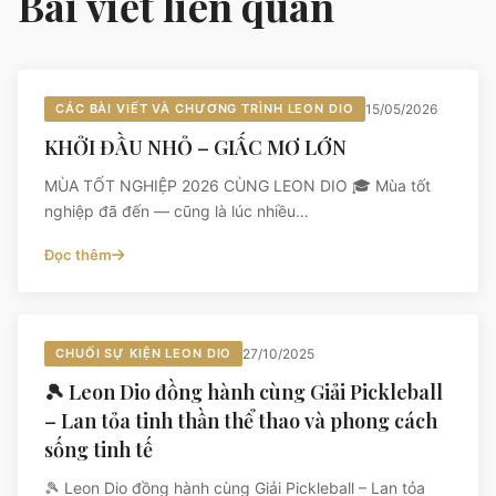
Bài viết liên quan
CÁC BÀI VIẾT VÀ CHƯƠNG TRÌNH LEON DIO
15/05/2026
KHỞI ĐẦU NHỎ – GIẤC MƠ LỚN
MÙA TỐT NGHIỆP 2026 CÙNG LEON DIO 🎓 Mùa tốt
nghiệp đã đến — cũng là lúc nhiều…
Đọc thêm
CHUỐI SỰ KIỆN LEON DIO
27/10/2025
🎾 Leon Dio đồng hành cùng Giải Pickleball
– Lan tỏa tinh thần thể thao và phong cách
sống tinh tế
🎾 Leon Dio đồng hành cùng Giải Pickleball – Lan tỏa