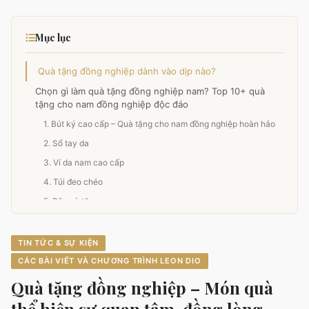
Mục lục
Quà tặng đồng nghiệp dành vào dịp nào?
Chọn gì làm quà tặng đồng nghiệp nam? Top 10+ quà
tặng cho nam đồng nghiệp độc đáo
1. Bút ký cao cấp – Quà tặng cho nam đồng nghiệp hoàn hảo
2. Sổ tay da
3. Ví da nam cao cấp
4. Túi đeo chéo
5. Bộ quà tặng
6. Cây cảnh để bàn
7. Cà vạt
TIN TỨC & SỰ KIỆN
8. Bình giữ nhiệt
CÁC BÀI VIẾT VÀ CHƯƠNG TRÌNH LEON DIO
9. Vòng tay phong thủy
Quà tặng đồng nghiệp – Món quà
10. Giày thể thao