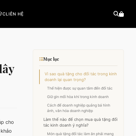
TỨC
LIÊN HỆ
Mục lục
dây
Vì sao quà tặng cho đối tác trong kinh
doanh lại quan trọng?
Thể hiện được sự quan tâm đến đối tác
Giữ gìn mối hòa khí trong kinh doanh
Cách để doanh nghiệp quảng bá hình
ảnh, văn hóa doanh nghiệp
Làm thế nào để chọn mua quà tặng đối
úp cho
tác kinh doanh ý nghĩa?
 khảo
Món quà tặng đối tác làm ăn phải mang