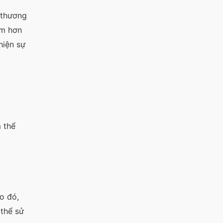
n thương
ậm hơn
hiện sự
 thể
o đó,
thể sử