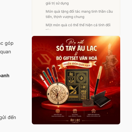
giá trị sử dụng
Món quà tặng đối tác mang tinh thần cầu
tiến, thịnh vượng chung
Một món quà có thể thể hiện cá tính đối
tác
Leon Dio – Nơi doanh nghiệp tìm thấy
ác góp
quà tặng đối tác cao cấp
 quan
doanh
 gửi đến