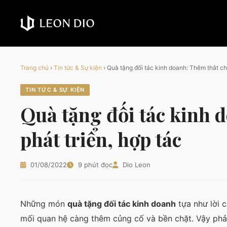
Trang chủ
›
Tin tức & Sự kiện
›
Quà tặng đối tác kinh doanh: Thêm thắt chặ
TIN TỨC & SỰ KIỆN
Quà tặng đối tác kinh d
phát triển, hợp tác
01/08/2022
9 phút đọc
Dio Leon
Những món
quà tặng đối tác kinh doanh
tựa như lời 
mối quan hệ càng thêm củng cố và bền chặt. Vậy phải