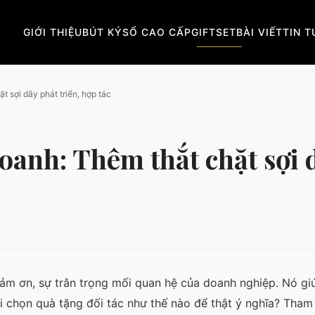
GIỚI THIỆU
BÚT KÝ
SỔ CAO CẤP
GIFTSET
BÀI VIẾT
TIN 
t sợi dây phát triển, hợp tác
oanh: Thêm thắt chặt sợi 
cảm ơn, sự trân trọng mối quan hệ của doanh nghiệp. Nó gi
 chọn quà tặng đối tác như thế nào để thật ý nghĩa? Tham