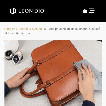
Trang chủ
›
Tin tức & Sự kiện
›
5+ Mẹo phục hồi túi da cũ nhanh, hiệu quả,
dễ thực hiện tại nhà