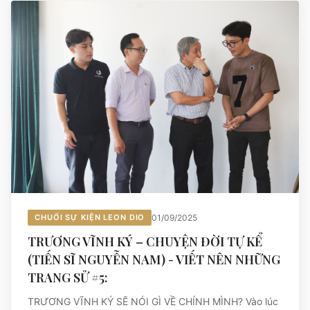
CHUỐI SỰ KIỆN LEON DIO
01/09/2025
TRƯƠNG VĨNH KÝ – CHUYỆN ĐỜI TỰ KỂ
(TIẾN SĨ NGUYỄN NAM) - VIẾT NÊN NHỮNG
TRANG SỬ #5:
TRƯƠNG VĨNH KÝ SẼ NÓI GÌ VỀ CHÍNH MÌNH? Vào lúc