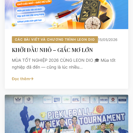
CÁC BÀI VIẾT VÀ CHƯƠNG TRÌNH LEON DIO
15/05/2026
KHỞI ĐẦU NHỎ – GIẤC MƠ LỚN
MÙA TỐT NGHIỆP 2026 CÙNG LEON DIO 🎓 Mùa tốt
nghiệp đã đến — cũng là lúc nhiều…
Đọc thêm