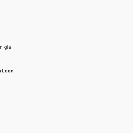
m gia
a Leon