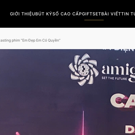
GIỚI THIỆU
BÚT KÝ
SỔ CAO CẤP
GIFTSET
BÀI VIẾT
TIN 
i casting phim “Em Đẹp Em Có Quyền”