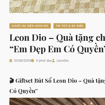
CHUỐI SỰ KIỆN LEON DIO
TIN TỨC & SỰ KIỆN
Leon Dio – Quà tặng ch
“Em Đẹp Em Có Quyền
01/09/2025
5 phút đọc
LeonDio
🎬 Giftset Bút Sổ Leon Dio – Quà t
Có Quyền”