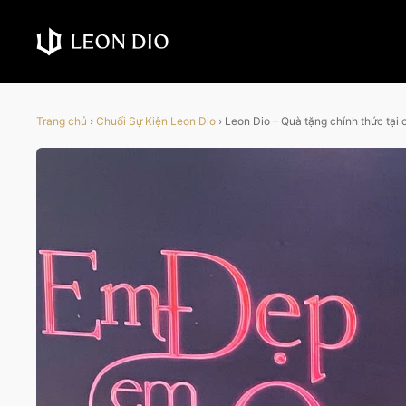
Trang chủ
›
Chuối Sự Kiện Leon Dio
›
Leon Dio – Quà tặng chính thức tạ