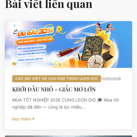
Bài viết liên quan
CÁC BÀI VIẾT VÀ CHƯƠNG TRÌNH LEON DIO
15/05/2026
KHỞI ĐẦU NHỎ – GIẤC MƠ LỚN
MÙA TỐT NGHIỆP 2026 CÙNG LEON DIO 🎓 Mùa tốt
nghiệp đã đến — cũng là lúc nhiều…
Đọc thêm