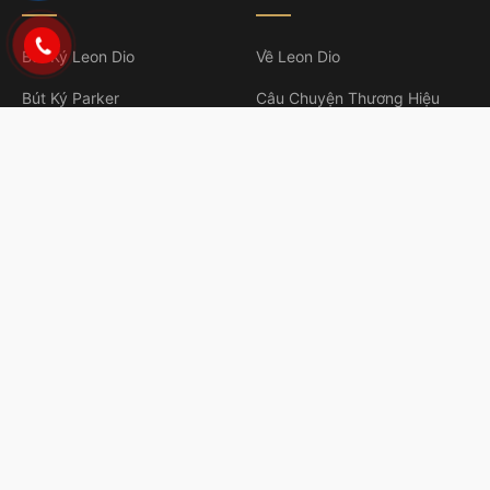
Leon Dio – Thương hiệu bút ký cao cấp hàng đầu Việt Nam.
Chúng tôi mang đến những giá trị vượt thời gian qua từng nét
chữ.
Hotline:
1900 633 906
GPDKKD số 0316538235 do sở KH&ĐT TP.HCM cấp ngày 16/10/2020.
Sản Phẩm
Thông Tin
Bút Ký Leon Dio
Về Leon Dio
Bút Ký Parker
Câu Chuyện Thương Hiệu
Giftset Cao Cấp
Chính Sách Bảo Hành
Sổ Da Thủ Công
Liên Hệ