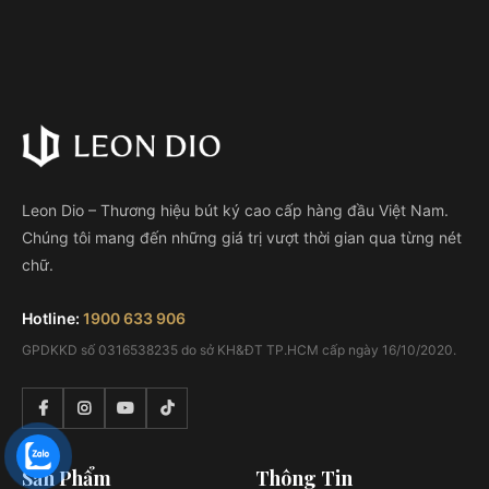
TRƯƠNG VĨNH KÝ – CHUYỆN ĐỜI TỰ KỂ
(TIẾN SĨ NGUYỄN NAM) - VIẾT NÊN NHỮNG
TRANG SỬ #5:
TRƯƠNG VĨNH KÝ SẼ NÓI GÌ VỀ CHÍNH MÌNH? Vào lúc
14g30 thứ Bảy, ngày 18/4/2025 vừa qua,…
Đọc thêm