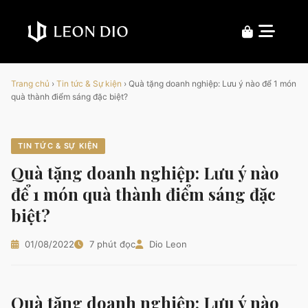
Trang chủ
›
Tin tức & Sự kiện
›
Quà tặng doanh nghiệp: Lưu ý nào để 1 món
quà thành điểm sáng đặc biệt?
TIN TỨC & SỰ KIỆN
Quà tặng doanh nghiệp: Lưu ý nào
để 1 món quà thành điểm sáng đặc
biệt?
01/08/2022
7 phút đọc
Dio Leon
Quà tặng doanh nghiệp: Lưu ý nào