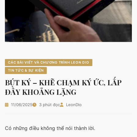
CÁC BÀI VIẾT VÀ CHƯƠNG TRÌNH LEON DIO
TIN TỨC & SỰ KIỆN
BÚT KÝ – KHẼ CHẠM KÝ ỨC, LẤP
ĐẦY KHOẢNG LẶNG
11/06/2025
3 phút đọc
LeonDio
Có những điều không thể nói thành lời.