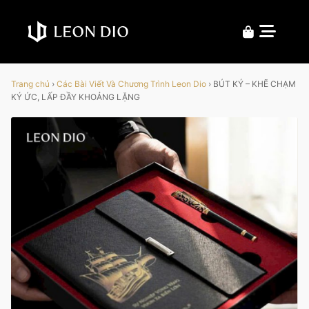
Trang chủ
›
Các Bài Viết Và Chương Trình Leon Dio
›
BÚT KÝ – KHẼ CHẠM
KÝ ỨC, LẤP ĐẦY KHOẢNG LẶNG