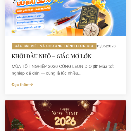
CÁC BÀI VIẾT VÀ CHƯƠNG TRÌNH LEON DIO
15/05/2026
KHỞI ĐẦU NHỎ – GIẤC MƠ LỚN
MÙA TỐT NGHIỆP 2026 CÙNG LEON DIO 🎓 Mùa tốt
nghiệp đã đến — cũng là lúc nhiều…
Đọc thêm