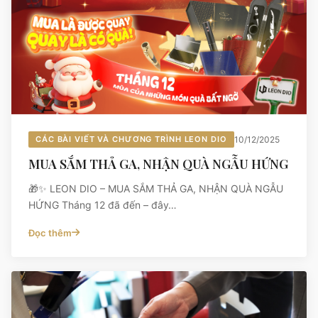
CÁC BÀI VIẾT VÀ CHƯƠNG TRÌNH LEON DIO
10/12/2025
MUA SẮM THẢ GA, NHẬN QUÀ NGẪU HỨNG
🎁✨ LEON DIO – MUA SẮM THẢ GA, NHẬN QUÀ NGẪU
HỨNG Tháng 12 đã đến – đây…
Đọc thêm