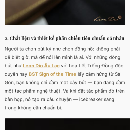
2. Chất liệu và thiết kế phản chiếu tiêu chuẩn cá nhân
Người ta chọn bút ký như chọn đồng hồ: không phải
để biết giờ, mà để nói lên mình là ai. Với những dòng
bút như
Leon Dio Âu Lạc
với họa tiết Trống Đồng độc
quyền hay
BST Sign of the Time
lấy cảm hứng từ Sài
Gòn, bạn không chỉ cầm một cây bút — bạn đang cầm
một tác phẩm nghệ thuật. Và khi đặt tác phẩm đó trên
bàn họp, nó tạo ra câu chuyện — icebreaker sang
trọng không cần chuẩn bị.