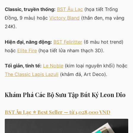
Classic, truyền thống:
BST Âu Lạc
(họa tiết Trống
Đồng, 9 màu) hoặc
Victory Bland
(thân đen, mạ vàng
24K).
Hiện đại, năng động:
BST Feliritter
(6 màu hot trend)
hoặc
Elite Fire
(họa tiết lửa nham thạch 3D).
Tối giản, tinh tế:
Le Noble
(kim loại nguyên khối) hoặc
The Classic Lapis Lazuli
(khảm đá, Art Deco).
Khám Phá Các Bộ Sưu Tập Bút Ký Leon Dio
BST Âu Lạc ⭐ Best Seller — từ 1,028,000 VND