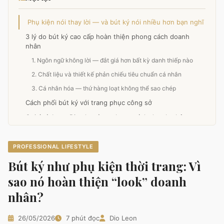
Phụ kiện nói thay lời — và bút ký nói nhiều hơn bạn nghĩ
3 lý do bút ký cao cấp hoàn thiện phong cách doanh
nhân
1. Ngôn ngữ không lời — đắt giá hơn bất kỳ danh thiếp nào
2. Chất liệu và thiết kế phản chiếu tiêu chuẩn cá nhân
3. Cá nhân hóa — thứ hàng loạt không thể sao chép
Cách phối bút ký với trang phục công sở
Gợi ý từ Leon Dio cho từng phong cách doanh nhân
Khám Phá Các Bộ Sưu Tập Bút Ký Leon Dio
BST Âu Lạc ⭐ Best Seller — từ 1,028,000 VND
PROFESSIONAL LIFESTYLE
BST Feliritter — 869,000 VND
Bút ký như phụ kiện thời trang: Vì
BST Sign of the Time (SOT) — từ 1,771,000 VND
sao nó hoàn thiện “look” doanh
Dòng Primal — từ 349,000 VND
nhân?
Dòng Le Noble — từ 1,430,000 VND
Phụ kiện nhỏ, quyết định lớn
26/05/2026
7 phút đọc
Dio Leon