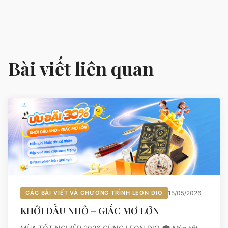
Bài viết liên quan
CÁC BÀI VIẾT VÀ CHƯƠNG TRÌNH LEON DIO
15/05/2026
KHỞI ĐẦU NHỎ – GIẤC MƠ LỚN