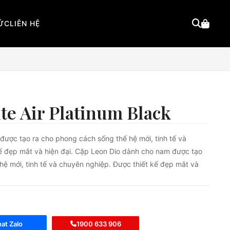
TỨC
LIÊN HỆ
ite Air Platinum Black
ược tạo ra cho phong cách sống thế hệ mới, tinh tế và
ế đẹp mắt và hiện đại. Cặp Leon Dio dành cho nam được tạo
hệ mới, tinh tế và chuyên nghiệp. Được thiết kế đẹp mắt và
at Zalo
1900 633 906