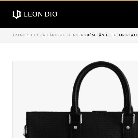
TRANG CHỦ
/
CỬA HÀNG
/
MESSENGER
/
ĐIỂM LĂN ELITE AIR PLAT