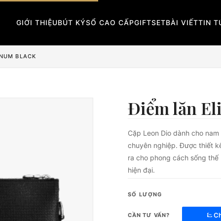
GIỚI THIỆU
BÚT KÝ
SỔ CAO CẤP
GIFTSET
BÀI VIẾT
TIN 
INUM BLACK
Điểm lăn El
Cặp Leon Dio dành cho nam đ
chuyên nghiệp. Được thiết k
ra cho phong cách sống thế 
hiện đại.
SỐ LƯỢNG
Ch
CẦN TƯ VẤN?