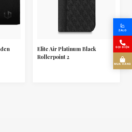
ZALO
GỌI ĐIỆN
 đen
Elite Air Platinum Black
Rollerpoint 2
MUA HÀNG