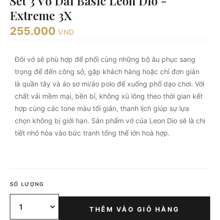
Set 3 Vớ Dài Basic Leon Dio -
Extreme 3X
255.000
VND
Đôi vớ sẽ phù hợp để phối cùng những bộ âu phục sang
trọng để đến công sở, gặp khách hàng hoặc chỉ đơn giản
là quần tây và áo sơ mi/áo polo để xuống phố dạo chơi. Với
chất vải mềm mại, bền bỉ, không xù lông theo thời gian kết
hợp cùng các tone màu tối giản, thanh lịch giúp sự lựa
chọn không bị giới hạn. Sản phẩm vớ của Leon Dio sẽ là chi
tiết nhỏ hòa vào bức tranh tổng thể lớn hoà hợp.
SỐ LƯỢNG
THÊM VÀO GIỎ HÀNG