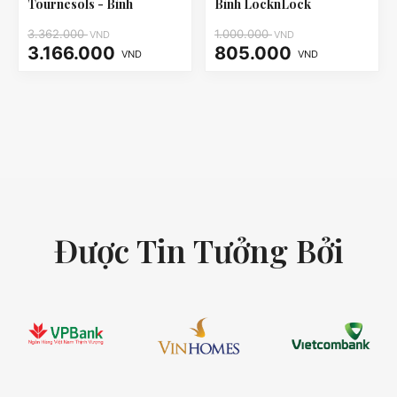
Tournesols - Bình
Bình LocknLock
LocknLock LHC3240
LHC3240
3.362.000
1.000.000
VND
VND
3.166.000
805.000
VND
VND
Được Tin Tưởng Bởi