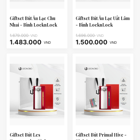
Giftset Bút Âu Lạc Chu
Giftset Bút Âu Lạc Uất Lâm
Nhai - Bình LocknLock
- Bình LocknLock
LHC3240
LHC3240
1.679.000
1.696.000
VND
VND
1.483.000
1.500.000
VND
VND
Giftset Bút Les
Giftset Bút Primal Hive -