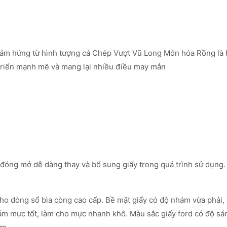
m hứng từ hình tượng cá Chép Vượt Vũ Long Môn hóa Rồng là hiện
t triển mạnh mẽ và mang lại nhiều điều may mắn
 đóng mở dễ dàng thay và bổ sung giấy trong quá trình sử dụng. Mỗ
cho dòng sổ bìa còng cao cấp. Bề mặt giấy có độ nhám vừa phải,
m mực tốt, làm cho mực nhanh khô. Màu sắc giấy ford có độ sán