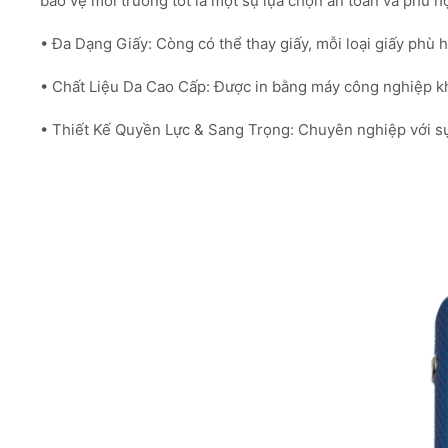
bảo vệ môi trường tốt là một sự lựa chọn an toàn và phù h
• Đa Dạng Giấy: Còng có thể thay giấy, mỗi loại giấy phù 
• Chất Liệu Da Cao Cấp: Được in bằng máy công nghiệp kh
• Thiết Kế Quyền Lực & Sang Trọng: Chuyên nghiệp với sự t