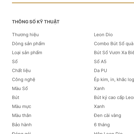
THÔNG SỐ KỸ THUẬT
Thương hiệu
Leon Dio
Dòng sản phẩm
Combo Bút Sổ quà
Loại sản phẩm
Bút Sổ Vươn Xa Bi
Sổ
Sổ A5
Chất liệu
Da PU
Công nghệ
Ép kim, in, khắc lo
Màu Sổ
Xanh
Bút
Bút ký cao cấp Leo
Màu mực
Xanh
Màu thân
Đen cài vàng
Bảo hành
6 tháng
Đóng gói
Hộp Leon Dio