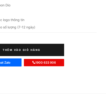
Leon Dio
c logo thông tin
eo số lượng (7-12 ngày)
THÊM VÀO GIỎ HÀNG
at Zalo
1900 633 906