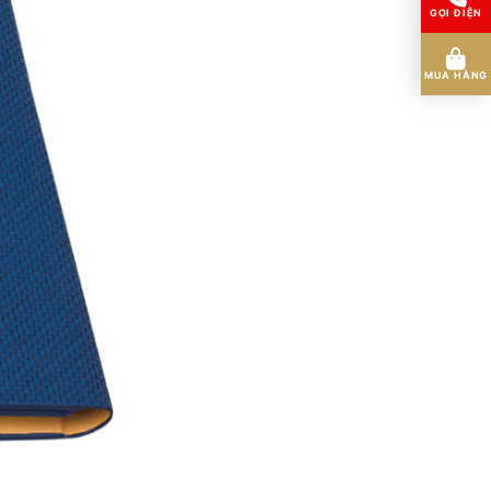
GỌI ĐIỆN
MUA HÀNG