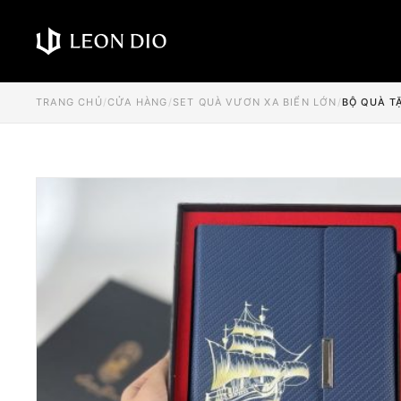
TRANG CHỦ
/
CỬA HÀNG
/
SET QUÀ VƯƠN XA BIỂN LỚN
/
BỘ QUÀ T