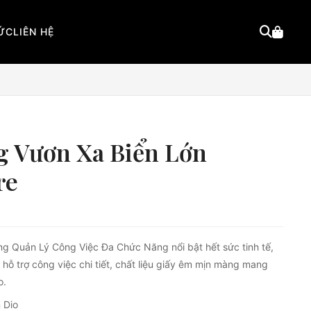
TỨC
LIÊN HỆ
g Vươn Xa Biển Lớn
re
g Quản Lý Công Việc Đa Chức Năng nổi bật hết sức tinh tế,
y hỗ trợ công việc chi tiết, chất liệu giấy êm mịn màng mang
o.
n Dio