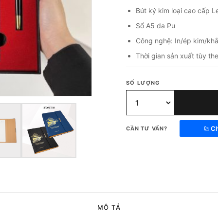
Bút ký kim loại cao cấp 
Sổ A5 da Pu
Công nghệ: In/ép kim/khắ
Thời gian sản xuất tùy th
SỐ LƯỢNG
Ch
CẦN TƯ VẤN?
MÔ TẢ