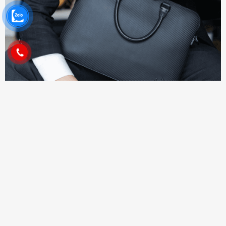
Thiết kế phù hợp với lối sống bận rộn của thế hệ mới, túi hiệu Leon
Dio được chế tác tập trung vào tính năng và phong cách sống hiện
đại. Vừa giữ được các vật dụng cá nhân an toàn trong khi xác định
phong cách của bạn với túi hiệu và để lại dấu ấn chuyên nghiệp, hiện
đại nhưng tinh tế.