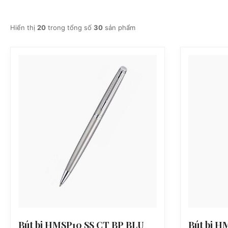
Hiển thị
20
trong tổng số
30
sản phẩm
Bút bi HMSP10 SS CT BP BLU
Bút bi H