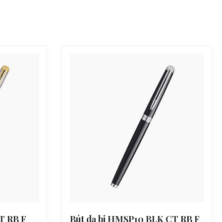
T RB F
Bút dạ bi HMSP10 BLK CT RB F