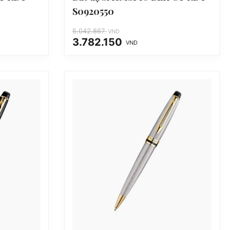
S0920550
5.042.867
VND
3.782.150
VND
Giá
Giá
gốc
hiện
là:
tại
5.042.867 VND.
là:
3.782.150 VND.