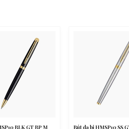
MSP10 BLK GT BP M
Bút dạ bi HMSP10 SS G