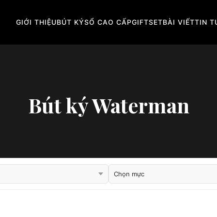
GIỚI THIỆU
BÚT KÝ
SỔ CAO CẤP
GIFTSET
BÀI VIẾT
TIN 
Bút ký Waterman