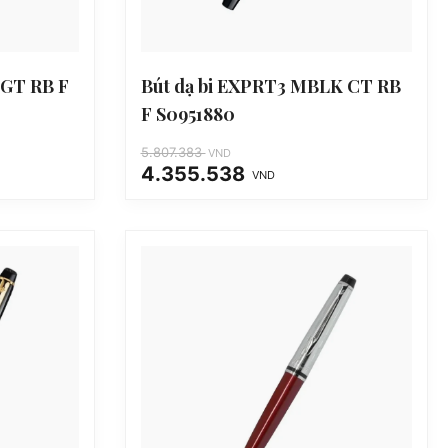
 GT RB F
Bút dạ bi EXPRT3 MBLK CT RB
F S0951880
5.807.383
VND
4.355.538
VND
Giá
Giá
gốc
hiện
là:
tại
5.807.383 VND.
là:
4.355.538 VND.