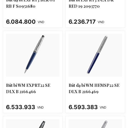
RB F S0951680
RED 19 2093770
6.084.800
6.236.717
VND
VND
Bút bi WM EXPRT22 SE
Bút dạ bi WM HEMSP22 SE
DLX B 2166466
DLX B 2166469
6.533.933
6.593.383
VND
VND