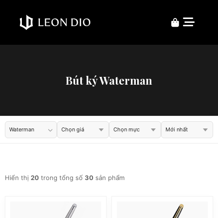
Bút ký Waterman
Waterman
Hiển thị
20
trong tổng số
30
sản phẩm