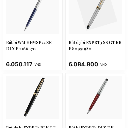
Bút bi WM HEMSP22 SE
Bút dạ bi EXPRT3 SS GT RB
DLX B 2166470
F S0951980
6.050.117
6.084.800
VND
VND
Bút dạ bi EXPRT3 BLK GT
Bút bi EXPRT3 DLX DK