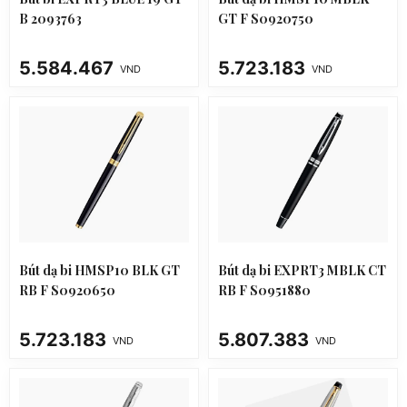
B 2093763
GT F S0920750
5.584.467
5.723.183
VND
VND
Bút dạ bi HMSP10 BLK GT
Bút dạ bi EXPRT3 MBLK CT
RB F S0920650
RB F S0951880
5.723.183
5.807.383
VND
VND