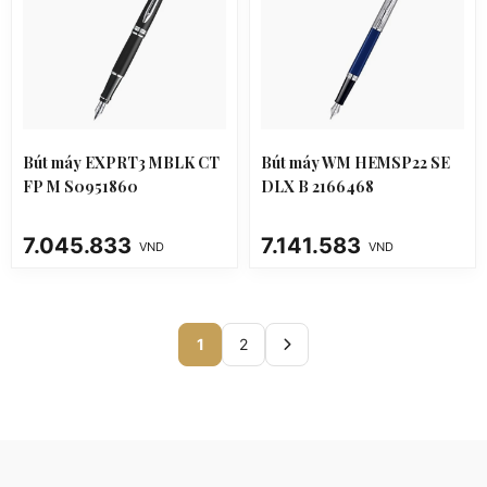
Bút máy EXPRT3 MBLK CT
Bút máy WM HEMSP22 SE
FP M S0951860
DLX B 2166468
7.045.833
7.141.583
VND
VND
1
2