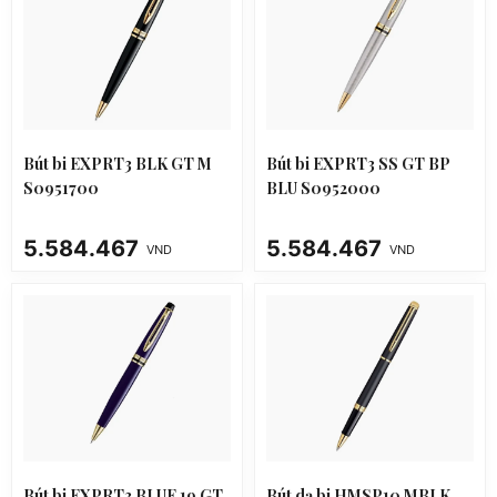
Bút bi EXPRT3 BLK GT M
Bút bi EXPRT3 SS GT BP
S0951700
BLU S0952000
5.584.467
5.584.467
VND
VND
Bút bi EXPRT3 BLUE 19 GT
Bút dạ bi HMSP10 MBLK