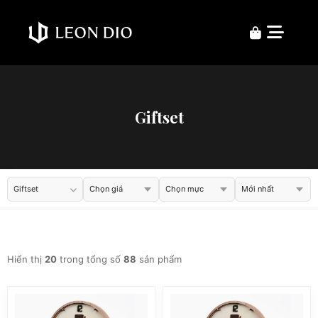
Giftset
Giftset
Hiển thị
20
trong tổng số
88
sản phẩm