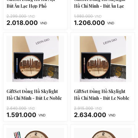
Bút Âu Lạc Hợp Phố
Hồ Chí Minh - Bút Âu Lạc
Thương Ngô
2.299.000
1.980.000
VND
VND
2.018.000
1.206.000
VND
VND
Giá
Giá
Giá
Giá
gốc
hiện
gốc
hiện
là:
tại
là:
tại
2.299.000 VND.
là:
1.980.000 VND.
là:
2.018.000 VND.
1.206.000 VND.
GiftSet Đồng Hồ Skylight
GiftSet Đồng Hồ Skylight
Hồ Chí Minh - Bút Le Noble
Hồ Chí Minh - Bút Le Noble
Royal Blue
Lava De Lux
2.640.000
2.915.000
VND
VND
1.591.000
2.634.000
VND
VND
Giá
Giá
Giá
Giá
gốc
hiện
gốc
hiện
là:
tại
là:
tại