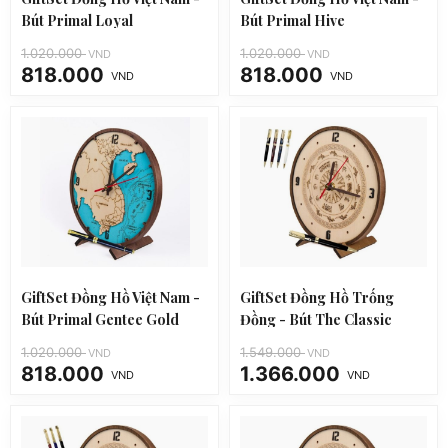
Bút Primal Loyal
Bút Primal Hive
1.020.000
1.020.000
VND
VND
818.000
818.000
VND
VND
Giá
Giá
Giá
Giá
gốc
hiện
gốc
hiện
là:
tại
là:
tại
1.020.000 VND.
là:
1.020.000 VND.
là:
818.000 VND.
818.000 VND.
GiftSet Đồng Hồ Việt Nam -
GiftSet Đồng Hồ Trống
Bút Primal Gentee Gold
Đồng - Bút The Classic
Lapis Lazuli
1.020.000
1.549.000
VND
VND
818.000
1.366.000
VND
VND
Giá
Giá
Giá
Giá
gốc
hiện
gốc
hiện
là:
tại
là:
tại