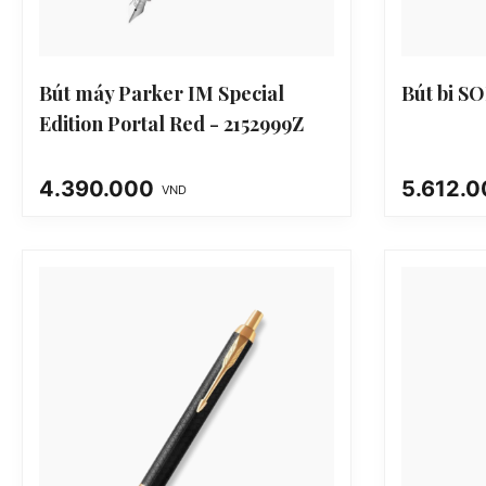
Bút máy Parker IM Special
Bút bi S
Edition Portal Red - 2152999Z
4.390.000
5.612.
VND