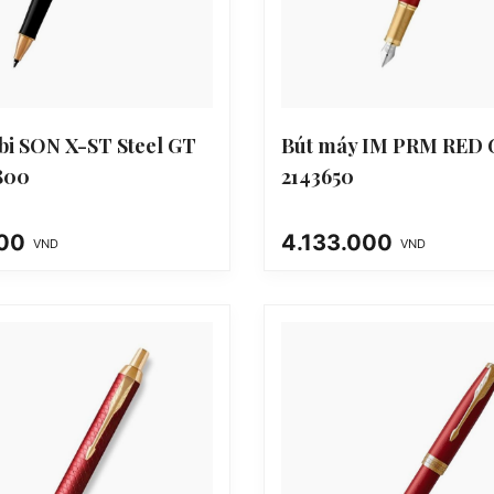
 bi SON X-ST Steel GT
Bút máy IM PRM RED G
800
2143650
000
4.133.000
VND
VND