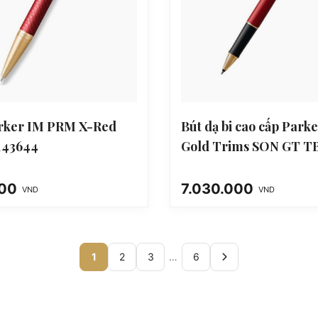
arker IM PRM X-Red
Bút dạ bi cao cấp Park
143644
Gold Trims SON GT TB
000
7.030.000
VND
VND
1
2
3
…
6