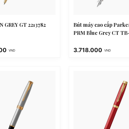
ON GREY GT 2213782
Bút máy cao cấp Parke
PRM Blue Grey CT TB
2143469Z
000
3.718.000
VND
VND