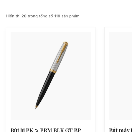
Hiển thị
20
trong tổng số
119
sản phẩm
Bút bi PK 51 PRM BLK GT BP
Bút máy