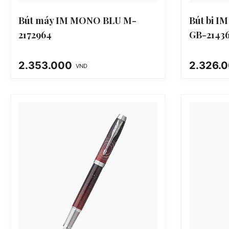
Bút máy IM MONO BLU M-
Bút bi I
2172964
GB-2143
2.353.000
2.326.
VND