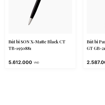
Bút bi SON X-Matte Black CT
Bút bi P
TB-1950881
GT GB-2
5.612.000
2.587.
VND