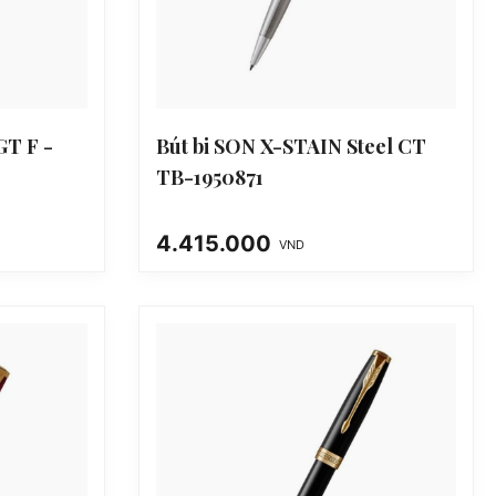
T F -
Bút bi SON X-STAIN Steel CT
TB-1950871
4.415.000
VND