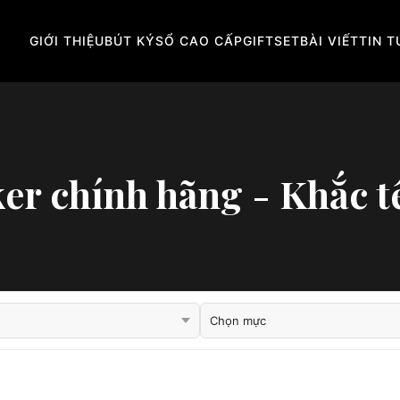
GIỚI THIỆU
BÚT KÝ
SỔ CAO CẤP
GIFTSET
BÀI VIẾT
TIN 
ker chính hãng - Khắc t