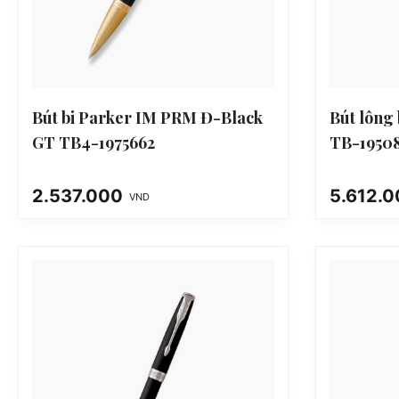
Bút bi Parker IM PRM Đ-Black
Bút lông
GT TB4-1975662
TB-1950
2.537.000
5.612.
VND