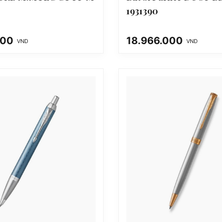
1931390
000
18.966.000
VND
VND