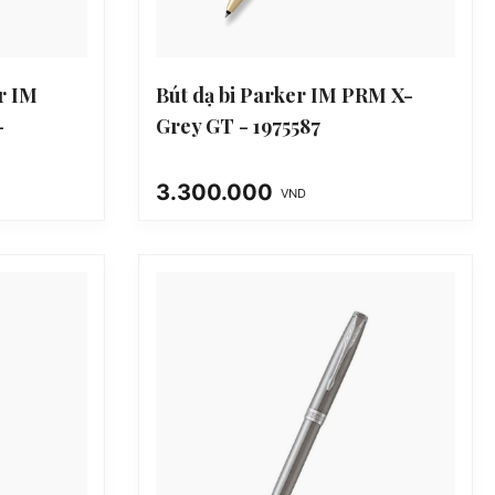
r IM
Bút dạ bi Parker IM PRM X-
-
Grey GT - 1975587
3.300.000
VND