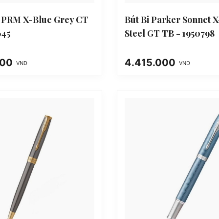
M PRM X-Blue Grey CT
Bút Bi Parker Sonnet 
645
Steel GT TB - 1950798
000
4.415.000
VND
VND