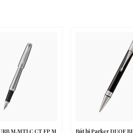
 URB M.MTLC CT FP M
Bút bi Parker DUOF B