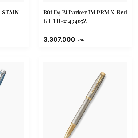
X-STAIN
Bút Dạ Bi Parker IM PRM X-Red
GT TB-2143465Z
3.307.000
VND