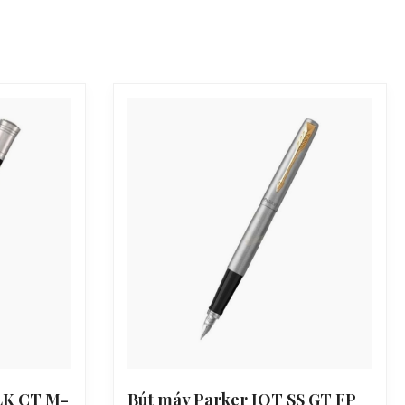
LK CT M-
Bút máy Parker JOT SS GT FP