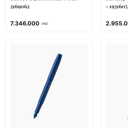
2169062
- 1931605
7.346.000
2.955.
VND