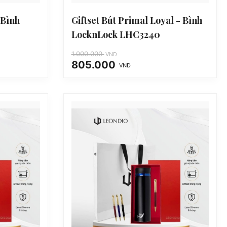
 Bình
Giftset Bút Primal Loyal - Bình
LocknLock LHC3240
1.000.000
VND
805.000
VND
Giá
Giá
gốc
hiện
là:
tại
1.000.000 VND.
là:
805.000 VND.