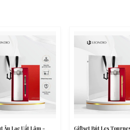
út Âu Lạc Uất Lâm -
Giftset Bút Les Tournes