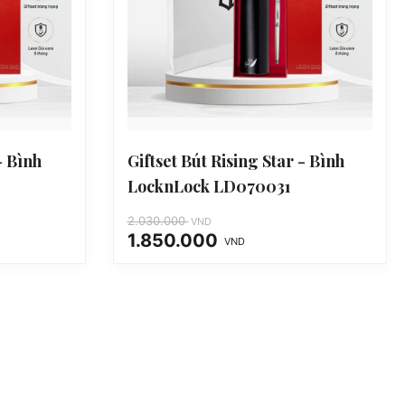
- Bình
Giftset Bút Rising Star - Bình
LocknLock LD070031
2.030.000
VND
1.850.000
VND
Giá
Giá
gốc
hiện
là:
tại
2.030.000 VND.
là:
1.850.000 VND.