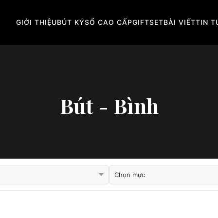
GIỚI THIỆU
BÚT KÝ
SỔ CAO CẤP
GIFTSET
BÀI VIẾT
TIN 
Bút - Bình