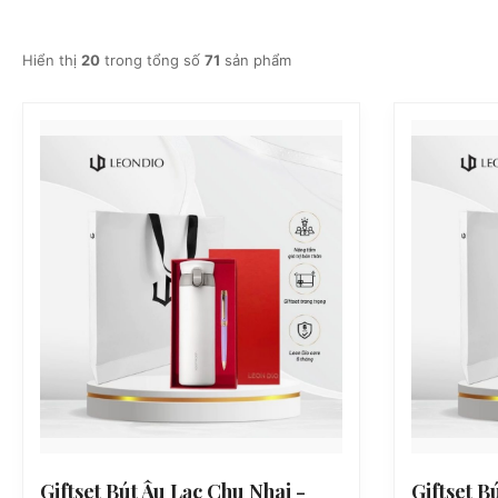
Hiển thị
20
trong tổng số
71
sản phẩm
Giftset Bút Âu Lạc Chu Nhai -
Giftset B