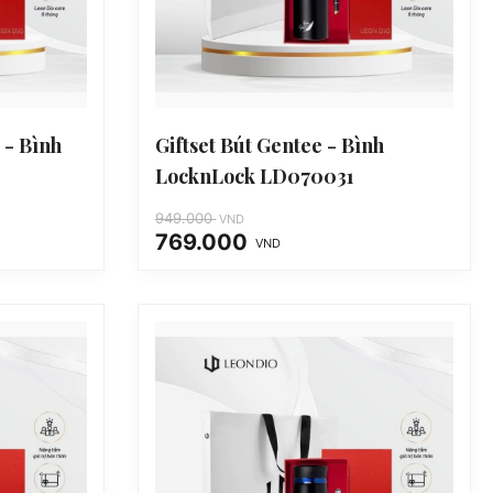
 - Bình
Giftset Bút Gentee - Bình
LocknLock LD070031
949.000
VND
769.000
VND
Giá
Giá
gốc
hiện
là:
tại
949.000 VND.
là:
769.000 VND.